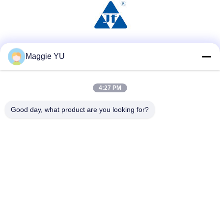
Social media
Maggie YU
4:27 PM
Contatto rapido
Good day, what product are you looking for?
Telefono
+86-23-6775-9464
E-mail
linwyu@jeffer.com.cn
Indirizzo
4FL, B3 Saturn Builing, strada della stella di no. 98, nuova
zona del nord, Chongqing, Cina