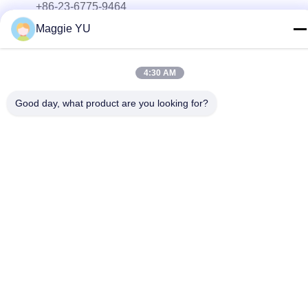
+86-23-6775-9464
Maggie YU
E-mail
linwyu@jeffer.com.cn
4:30 AM
Indirizzo
4FL, B3 Saturn Builing, strada della stella di no. 98, nuova
Good day, what product are you looking for?
zona del nord, Chongqing, Cina
Politica sulla privacy
|
Mappa del sito
Buona qualità della Cina Fornace di vetro industriale Fornitore. ©
di Copyright 2020-2026 JEFFER Engineering and Technology
Co.,Ltd . Tutti i diritti riservati.