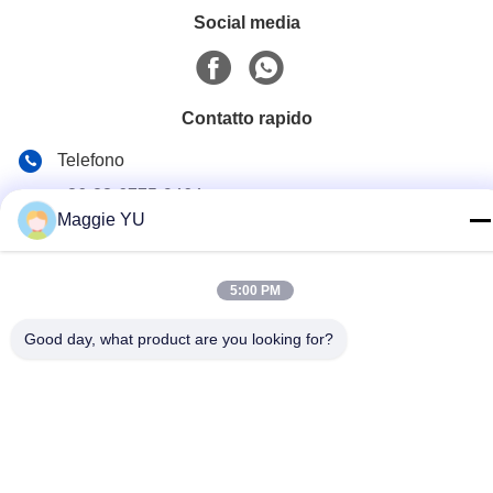
Social media
Contatto rapido
Telefono
+86-23-6775-9464
Maggie YU
E-mail
linwyu@jeffer.com.cn
5:00 PM
Indirizzo
Good day, what product are you looking for?
4FL, B3 Saturn Builing, strada della stella di no. 98, nuova
zona del nord, Chongqing, Cina
Politica sulla privacy
|
Mappa del sito
Buona qualità della Cina Fornace di vetro industriale Fornitore. ©
di Copyright 2020-2026 JEFFER Engineering and Technology