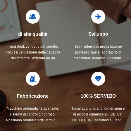
di alta qualità
Sviluppo
Trust Seal, controllo del credito,
Team interno di progettazione
RoSH e valutazione della capacità
professionale e laboratorio di
del fornitore.l'azienda ha un
macchinari avanzati. Possiamo
sistema di controllo della qualità
collaborare per sviluppare i
rigorosamente e un laboratorio di
prodotti di cui avete bisogno.
prova professionale.
Fabbricazione
100% SERVIZIO
Macchine automatiche avanzate,
Imballaggi di grandi dimensioni e
sistema di controllo rigoroso.
di piccole dimensioni, FOB, CIF,
Possiamo produrre tutti i terminali
DDU e DDP. Lasciateci aiutarvi a
elettrici oltre la vostra richiesta.
trovare la soluzione migliore per