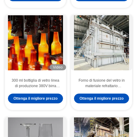
Video
300 ml bottiglia di vetro linea
Forno di fusione del vetro in
di produzione 380V birra
materiale refrattario
bottiglia macchina di
personalizzato con controllo
formazione
automatico
Ottenga il migliore prezzo
Ottenga il migliore prezzo