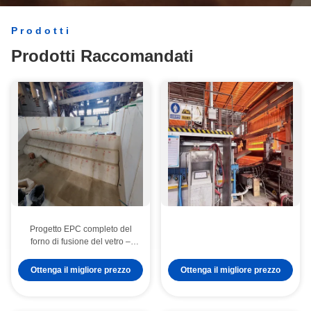
tutte le vostre preoccupazioni.
Prodotti
Prodotti Raccomandati
Progetto EPC completo del
forno di fusione del vetro –
Rivestimento refrattario
personalizzato
Ottenga il migliore prezzo
Ottenga il migliore prezzo