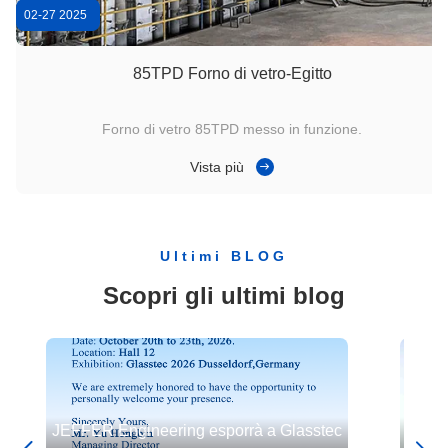
02-27 2025
85TPD Forno di vetro-Egitto
Forno di vetro 85TPD messo in funzione.
Vista più
Ultimi BLOG
Scopri gli ultimi blog
JEFFER Engineering esporrà a Glasstec
China