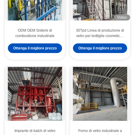
Video
ODM OEM Sistemi di
30Tpd Linea di produzione di
combustione industriale
vetro per bottiglie cosmetiche
di fascia alta per la produzione
di contenitori personalizzati
Ottenga il migliore prezzo
Ottenga il migliore prezzo
Impianto di batch di vetro
Forno di vetro industriale a