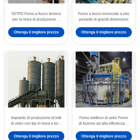
50TPD Forno a fuoco termico
Forno a fuoco incrociato a olio
per la linea di produzione di
pesante di grandi dimensioni
vetro
Ottenga il migliore prezzo
Ottenga il migliore prezzo
Impianto di produzione di lotti
Forno elettrico di vetro Forno
di vetro con tipi in linea e torre
di fusione ad alta efficienza di
per il trattamento delle materie
vetro borosilicato
prime
Ottenga il migliore prezzo
Ottenga il migliore prezzo