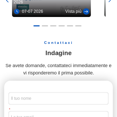


2026
07-07 2026
Vista più
03
Contattaci
Indagine
Se avete domande, contattateci immediatamente e
vi risponderemo il prima possibile.