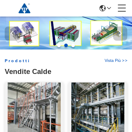
Vista Più
>
>
Prodotti
Vendite Calde