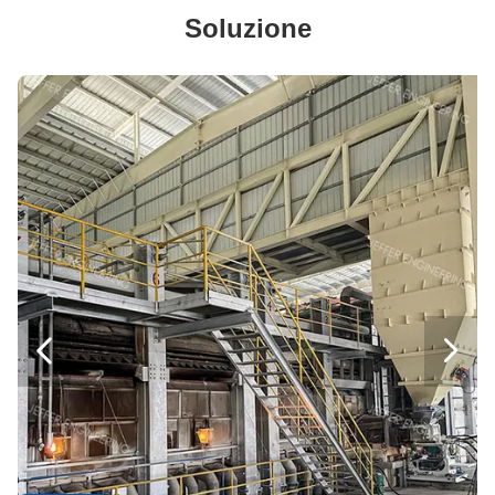
Forno di fusione del vetro personalizzato 120tpd Forno di controllo automatico Risparmio energetico
Soluzione
Produzione di vetro di alta efficienza del forno di fusione di nuova tecnologia 100tpd
Unità di produzione di industria del forno di fusione di vetro di 20TPD 30TPD 50TPD
Tipo di riscaldamento elettrico Forno elettrico per la fusione del vetro 10TPD 40%-80%
Ambiente amichevole economizzatore d'energia di fusione di vetro della fornace di vetro elettrica
Unità di produzione di fusione di vetro della fornace di 10 Ton Per Day Electric Glass
Linea di produzione di vetro del vetro "float" della costruzione piatto del vetro trasparente
linea bottiglia di 15ml 30ml 60ml Amber Color Glass Bottle Production del contagoccia
Linea di produzione di bottiglie di vetro di ultima generazione Contenitore trasparente di vetro verde ambra


Produrre bottiglie di vetro di piccole dimensioni bottiglie di ambra per uso farmaceutico
Servizio meccanico che fornisce servizio dell'Assemblea di servizio di impiantista
Servizio di controllo delle soluzioni di impiantista dell'installazione di attrezzatura