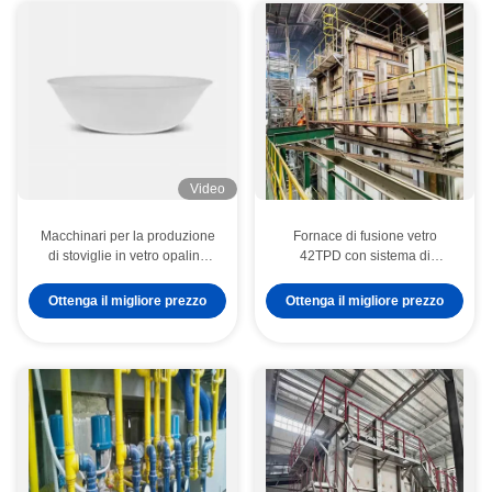
Video
Macchinari per la produzione
Fornace di fusione vetro
di stoviglie in vetro opalino
42TPD con sistema di
bianco personalizzato 380V
controllo automatizzato per la
produzione di vetro per
Ottenga il migliore prezzo
Ottenga il migliore prezzo
stoviglie