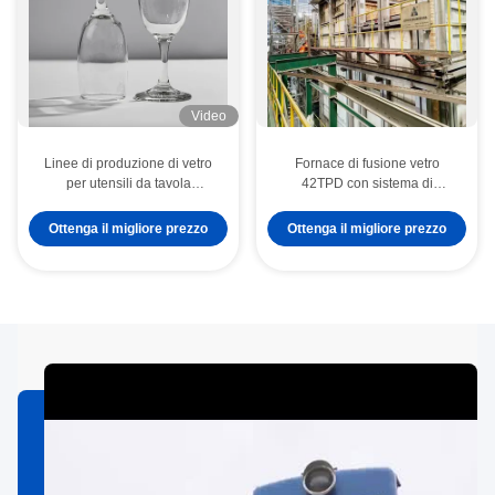
Video
Linee di produzione di vetro
Fornace di fusione vetro
per utensili da tavola
42TPD con sistema di
trasparenti di dimensioni
controllo automatizzato per la
personalizzate
produzione di vetro per
Ottenga il migliore prezzo
Ottenga il migliore prezzo
stoviglie