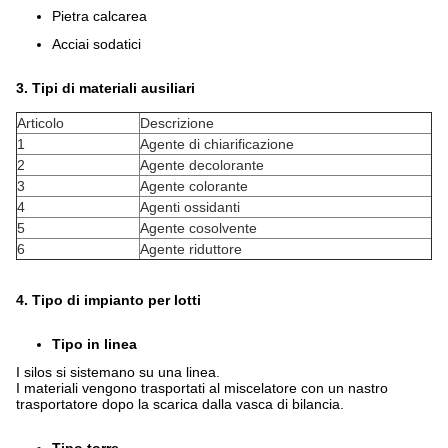
Pietra calcarea
Acciai sodatici
3. Tipi di materiali ausiliari
Articolo
Descrizione
1
Agente di chiarificazione
2
Agente decolorante
3
Agente colorante
4
Agenti ossidanti
5
Agente cosolvente
6
Agente riduttore
4. Tipo di impianto per lotti
Tipo in linea
I silos si sistemano su una linea.
I materiali vengono trasportati al miscelatore con un nastro
trasportatore dopo la scarica dalla vasca di bilancia.