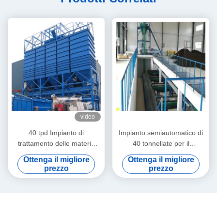
video
40 tpd Impianto di
Impianto semiautomatico di
trattamento delle materie
40 tonnellate per il
prime di vetro per lotti
trattamento delle materie
Ottenga il migliore
Ottenga il migliore
prime
prezzo
prezzo