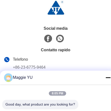
Social media
Contatto rapido
Telefono
+86-23-6775-9464
E-mail
Maggie YU
linwyu@jeffer.com.cn
Indirizzo
8:05 PM
4FL, B3 Saturn Builing, strada della stella di no. 98, nuova
zona del nord, Chongqing, Cina
Good day, what product are you looking for?