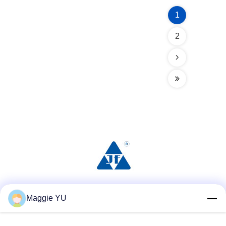
1
2
Social media
Maggie YU