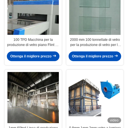
100 TPD Macchina per la
2000 mm 100 tonnellate di vetro
produzione di vetro piano Flint da
per la produzione di vetro per la
380V per edilizia
costruzione
Ottenga il migliore prezzo
Ottenga il migliore prezzo
video
1mm 60tpd Linea di produzione
0.8mm 1mm 2mm vetro a lamiera