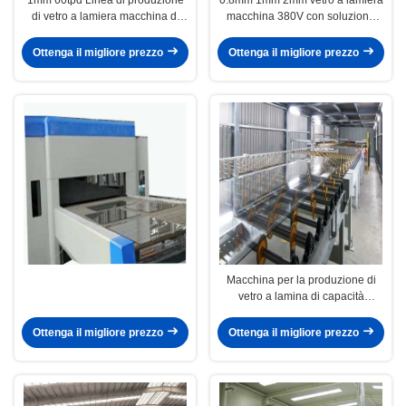
di vetro a lamiera macchina di
macchina 380V con soluzione
produzione di vetro trasparente
completa
Ottenga il migliore prezzo
Ottenga il migliore prezzo
Macchina per la produzione di
vetro a lamina di capacità
personalizzata per la produzione
di vetro liscio
Ottenga il migliore prezzo
Ottenga il migliore prezzo