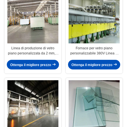
Linea di produzione di vetro
Fornace per vetro piano
piano personalizzata da 2 mm, 4
personalizzabile 380V Linea di
mm, 6 mm per l'industria del vetro
produzione di vetro piano per
l'industria del vetro
Ottenga il migliore prezzo
Ottenga il migliore prezzo