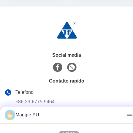
Social media
Contatto rapido
Telefono
+86-23-6775-9464
E-mail
Maggie YU
linwyu@jeffer.com.cn
Indirizzo