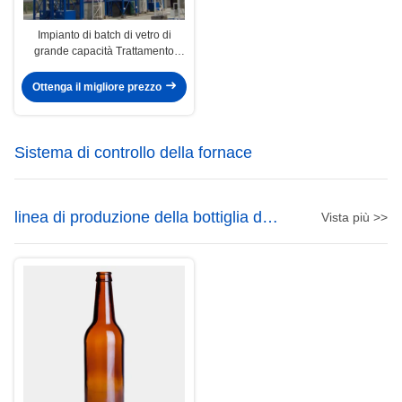
Impianto di batch di vetro di
grande capacità Trattamento
delle materie prime ad alta
efficienza
Ottenga il migliore prezzo
Sistema di controllo della fornace
linea di produzione della bottiglia di
Vista più >>
vetro