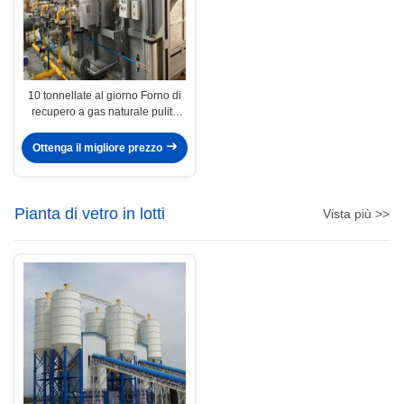
10 tonnellate al giorno Forno di
recupero a gas naturale pulito
Forno di fusione a controllo
automatico
Ottenga il migliore prezzo
Pianta di vetro in lotti
Vista più >>