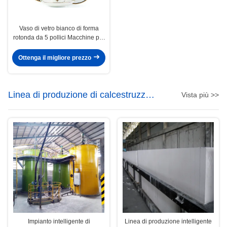
Vaso di vetro bianco di forma
rotonda da 5 pollici Macchine per
la fabbricazione di oggetti da
tavola per uso quotidiano
Ottenga il migliore prezzo
Linea di produzione di calcestruzzo
Vista più >>
aerato autoclavato
Impianto intelligente di
Linea di produzione intelligente