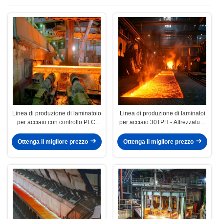
Linea di produzione di laminatoio
Linea di produzione di laminatoi
per acciaio con controllo PLC,
per acciaio 30TPH - Attrezzatura
dimensioni personalizzabili e
integrata
capacità di 30 tonnellate/ora
Ottenga il migliore prezzo
Ottenga il migliore prezzo