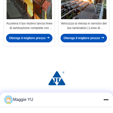
Accelera il tuo mulino lancia linee
Velocizza la messa in servizio del
di laminazione complete con
tuo laminatoio | Linee di
garanzia EPC
produzione di laminazione
complete chiavi in ​​mano con
Ottenga il migliore prezzo
Ottenga il migliore prezzo
garanzia EPC completa
Social media
Maggie YU