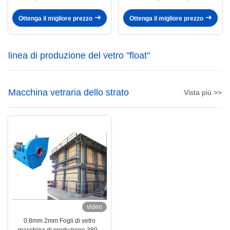
opale per vetro domestico
lavorazione del vetro per
laboratorio
Ottenga il migliore prezzo
Ottenga il migliore prezzo
linea di produzione del vetro "float"
Macchina vetraria dello strato
Vista più >>
video
0.8mm 2mm Fogli di vetro