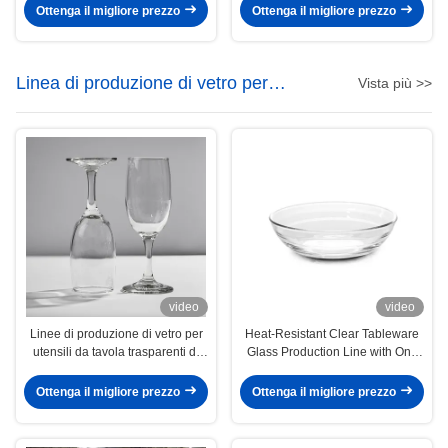
per impianti di vetro
Ottenga il migliore prezzo
Ottenga il migliore prezzo
Linea di produzione di vetro per
Vista più >>
utensili da tavola
video
video
Linee di produzione di vetro per
Heat-Resistant Clear Tableware
utensili da tavola trasparenti di
Glass Production Line with One
dimensioni personalizzate
Year Warranty and 380V Press
Machine
Ottenga il migliore prezzo
Ottenga il migliore prezzo