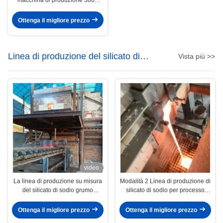
macchina di produzione 380V
con soluzione completa
Ottenga il migliore prezzo
Linea di produzione del silicato di
Vista più >>
sodio
video
La linea di produzione su misura
Modalità 2 Linea di produzione di
del silicato di sodio grumo
silicato di sodio per processo
modella la cenere di soda
umido di tipo liquido
dell'industria chimica
Ottenga il migliore prezzo
Ottenga il migliore prezzo