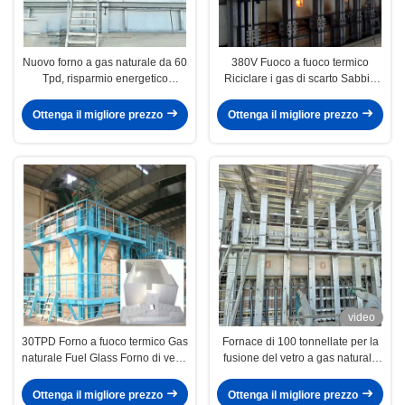
Nuovo forno a gas naturale da 60
380V Fuoco a fuoco termico
Tpd, risparmio energetico
Riciclare i gas di scarto Sabbia
nell'industria del vetro
silicica con rigeneratore
Ottenga il migliore prezzo
Ottenga il migliore prezzo
video
30TPD Forno a fuoco termico Gas
Fornace di 100 tonnellate per la
naturale Fuel Glass Forno di vetro
fusione del vetro a gas naturale
Container di vetro
per il vetro domestico
Ottenga il migliore prezzo
Ottenga il migliore prezzo