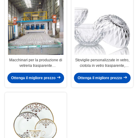
Macchinari per la produzione di
Stoviglie personalizzate in vetro,
vetreria trasparente
ciotola in vetro trasparente,
personalizzabile 380V per
macchina per la produzione di
stoviglie
stoviglie in vetro
Ottenga il migliore prezzo
Ottenga il migliore prezzo