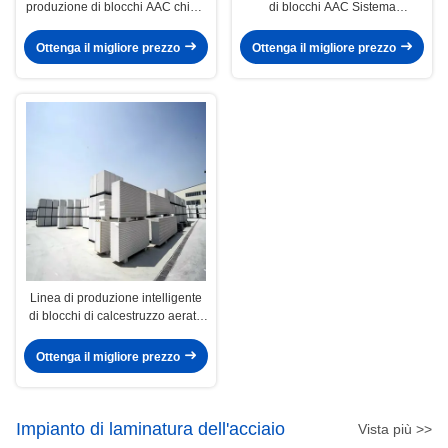
produzione di blocchi AAC chiavi
di blocchi AAC Sistema
in mano con dimensioni del
autoclavato ad alta efficienza
prodotto personalizzabili
Ottenga il migliore prezzo
Ottenga il migliore prezzo
Linea di produzione intelligente
di blocchi di calcestruzzo aerato
sterilizzati in autoclave ad alta
efficienza
Ottenga il migliore prezzo
Impianto di laminatura dell'acciaio
Vista più >>