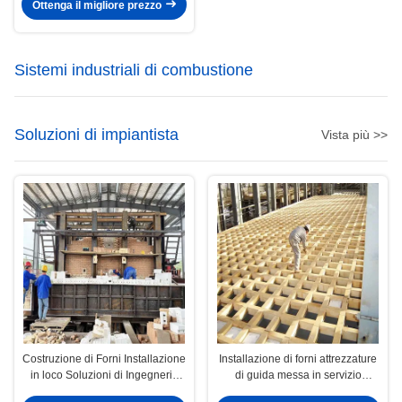
di silicio
Ottenga il migliore prezzo
Sistemi industriali di combustione
Soluzioni di impiantista
Vista più >>
Costruzione di Forni Installazione
Installazione di forni attrezzature
in loco Soluzioni di Ingegneria
di guida messa in servizio
degli Impianti
impianti di ingegneria soluzione