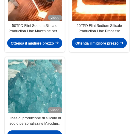
video
50TPD Flint Sodium Silicate
20TPD Flint Sodium Silicate
Production Line Macchine per la
Production Line Processo
produzione di vetro ad acqua
bagnato per uso industriale
Ottenga il migliore prezzo
Ottenga il migliore prezzo
video
Linee di produzione di silicato di
sodio personalizzate Macchine
per il processo del vetro di sabbia