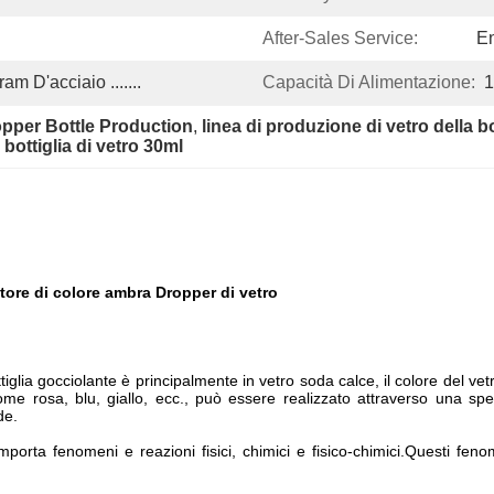
After-Sales Service:
En
m D'acciaio .......
Capacità Di Alimentazione:
1
pper Bottle Production
, 
linea di produzione di vetro della b
bottiglia di vetro 30ml
itore di colore ambra Dropper di vetro
glia gocciolante è principalmente in vetro soda calce, il colore del vetr
ome rosa, blu, giallo, ecc., può essere realizzato attraverso una spec
de.
rta fenomeni e reazioni fisici, chimici e fisico-chimici.Questi fen