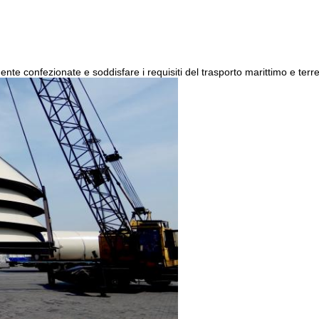
te confezionate e soddisfare i requisiti del trasporto marittimo e terre