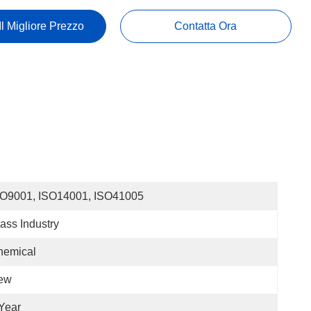
Il Migliore Prezzo
Contatta Ora
SO9001, ISO14001, ISO41005
ass Industry
hemical
ew
Year