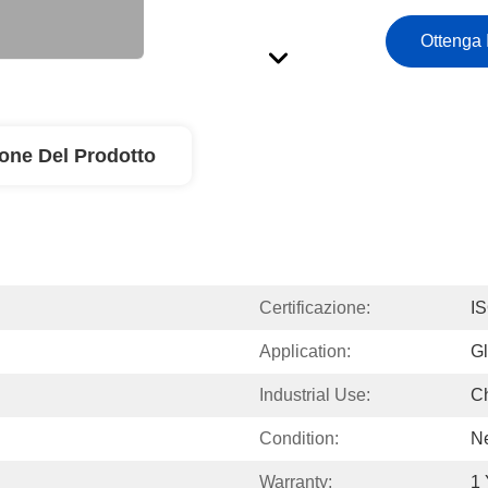
Ottenga 
ione Del Prodotto
Certificazione:
I
Application:
Gl
Industrial Use:
C
Condition:
N
Warranty:
1 