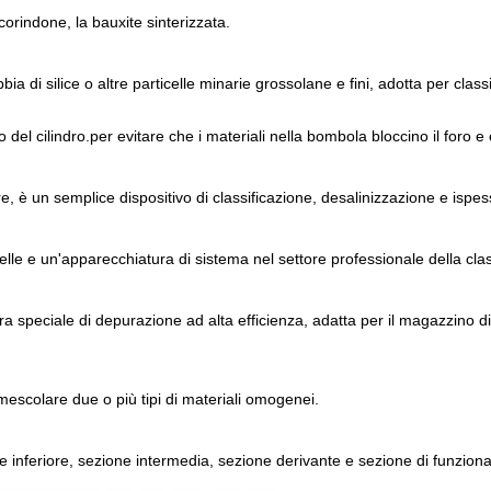
orindone, la bauxite sinterizzata.
bbia di silice o altre particelle minarie grossolane e fini, adotta per clas
o del cilindro.per evitare che i materiali nella bombola bloccino il foro e
, è un semplice dispositivo di classificazione, desalinizzazione e ispe
ticelle e un'apparecchiatura di sistema nel settore professionale della cla
tura speciale di depurazione ad alta efficienza, adatta per il magazzino d
escolare due o più tipi di materiali omogenei.
e inferiore, sezione intermedia, sezione derivante e sezione di funzio