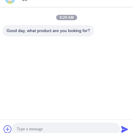
8:29 AM
Contatto rapido
Good day, what product are you looking for?
Telefono
+86-23-6775-9464
E-mail
linwyu@jeffer.com.cn
Indirizzo
4FL, B3 Saturn Builing, strada della stella di no. 98, nuova
zona del nord, Chongqing, Cina
Politica sulla privacy
|
Mappa del sito
Buona qualità della Cina Fornace di vetro industriale Fornitore. ©
di Copyright 2020-2026 JEFFER Engineering and Technology
Co.,Ltd . Tutti i diritti riservati.