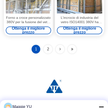
Forno a croce personalizzato
L'incrocio di industria del
380V per la fusione del vetro
vetro ISO14001 380V ha
nell'industria del vetro
infornato Melter di vetro
Ottenga il migliore
Ottenga il migliore
prezzo
prezzo
1
2
Social media
Maggie YU