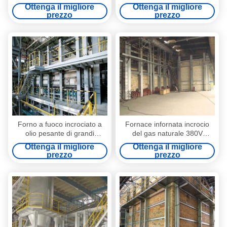
pesante 250TPD
vetro
Ottenga il migliore
Ottenga il migliore
prezzo
prezzo
Forno a fuoco incrociato a
Fornace infornata incrocio
olio pesante di grandi
del gas naturale 380V
dimensioni
ISO14001 della bottiglia di
Ottenga il migliore
Ottenga il migliore
vetro
prezzo
prezzo