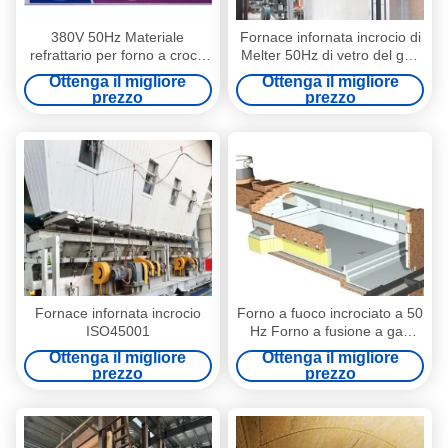
380V 50Hz Materiale
Fornace infornata incrocio di
refrattario per forno a croce
Melter 50Hz di vetro del gas
per la fusione del vetro
della natura
Ottenga il migliore
Ottenga il migliore
domestico
prezzo
prezzo
Fornace infornata incrocio
Forno a fuoco incrociato a 50
ISO45001
Hz Forno a fusione a gas
naturale
Ottenga il migliore
Ottenga il migliore
prezzo
prezzo