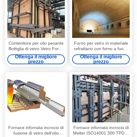
Contenitore per olio pesante
Forno per vetro in materiale
Bottiglia di vetro Vetro Forno
refrattario con forno a fuoco
a croce per bottiglie di vetro
incrociato a capacità
Ottenga il migliore
Ottenga il migliore
personalizzata
prezzo
prezzo
Fornace infornata incrocio di
Fornace infornata incrocio di
fusione di vetro dell'olio
Melter ISO14001 300 TPD di