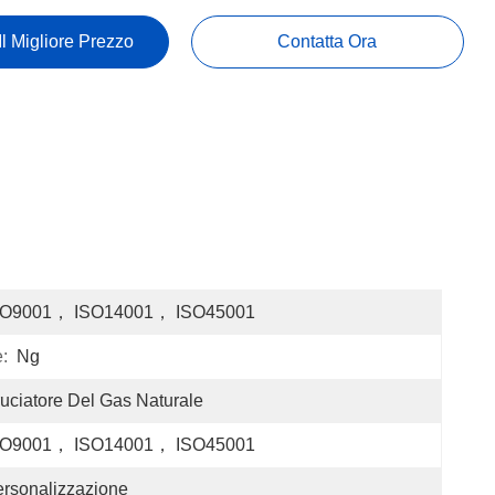
Il Migliore Prezzo
Contatta Ora
SO9001， ISO14001， ISO45001
:
Ng
uciatore Del Gas Naturale
SO9001， ISO14001， ISO45001
rsonalizzazione