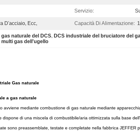
Servizio:
Su
a D'acciaio, Ecc,
Capacità Di Alimentazione:
1
l gas naturale del DCS
, 
DCS industriale del bruciatore del g
 multi gas dell'ugello
riale Gas naturale
le a gas naturale
 vetro avviene mediante combustione di gas naturale mediante apparecchi
e dispone di una miscela di combustibile/aria ottimizzata sulla base de
nate sono preassemblate, testate e completate nella fabbrica JEFFER pe