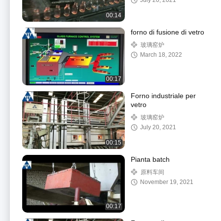
July 20, 2021
00:14
forno di fusione di vetro
玻璃窑炉
March 18, 2022
00:17
Forno industriale per
vetro
玻璃窑炉
July 20, 2021
00:15
Pianta batch
原料车间
November 19, 2021
00:17