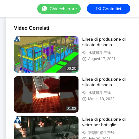
Chiacchierare
Contattici
Video Correlati
Linea di produzione di
silicato di sodio
水玻璃生产线
August 17, 2021
00:20
Linea di produzione di
silicato di sodio
水玻璃生产线
March 18, 2022
01:02
Linea di produzione di
vetro per bottiglie
玻璃瓶罐生产线