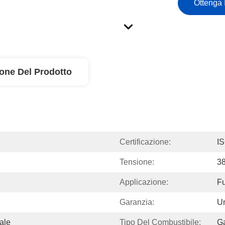
Ottenga 
ione Del Prodotto
Certificazione:
I
Tensione:
38
Applicazione:
Fu
Garanzia:
U
ale
Tipo Del Combustibile:
G