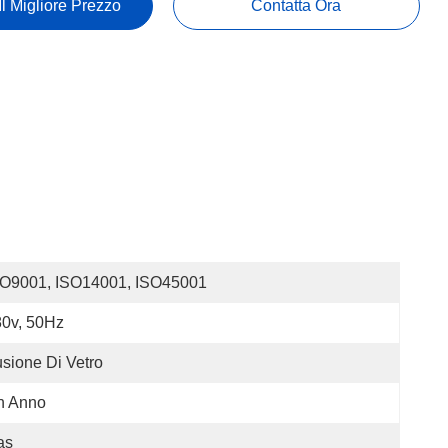
Il Migliore Prezzo
Contatta Ora
SO9001, ISO14001, ISO45001
0v, 50Hz
sione Di Vetro
n Anno
as