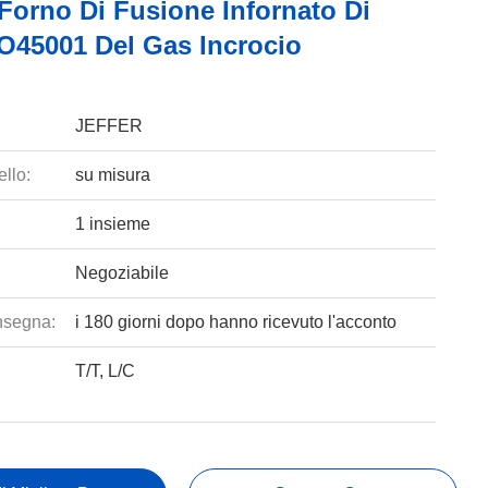
Forno Di Fusione Infornato Di
SO45001 Del Gas Incrocio
JEFFER
llo:
su misura
1 insieme
Negoziabile
nsegna:
i 180 giorni dopo hanno ricevuto l'acconto
T/T, L/C