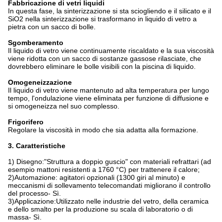
Fabbricazione di vetri liquidi
In questa fase, la sinterizzazione si sta sciogliendo e il silicato e il
SiO2 nella sinterizzazione si trasformano in liquido di vetro a
pietra con un sacco di bolle.
Sgomberamento
Il liquido di vetro viene continuamente riscaldato e la sua viscosità
viene ridotta con un sacco di sostanze gassose rilasciate, che
dovrebbero eliminare le bolle visibili con la piscina di liquido.
Omogeneizzazione
Il liquido di vetro viene mantenuto ad alta temperatura per lungo
tempo, l'ondulazione viene eliminata per funzione di diffusione e
si omogeneizza nel suo complesso.
Frigorifero
Regolare la viscosità in modo che sia adatta alla formazione.
3. Caratteristiche
1) Disegno:
"Struttura a doppio guscio" con materiali refrattari (ad
esempio mattoni resistenti a 1760 °C) per trattenere il calore;
2)Automazione: agitatori opzionali (1300 giri al minuto) e
meccanismi di sollevamento telecomandati migliorano il controllo
del processo
- Sì.
3)Applicazione:
Utilizzato nelle industrie del vetro, della ceramica
e dello smalto per la produzione su scala di laboratorio o di
massa
- Sì.