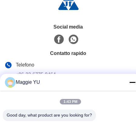
Social media
Contatto rapido
Telefono
+86-23-6775-9464
Maggie YU
E-mail
linwyu@jeffer.com.cn
1:43 PM
Indirizzo
4FL, B3 Saturn Builing, strada della stella di no. 98, nuova
Good day, what product are you looking for?
zona del nord, Chongqing, Cina