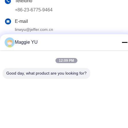
Telefono
+86-23-6775-9464
E-mail
linwyu@jeffer.com.cn
Indirizzo
Maggie YU
4FL, B3 Saturn Builing, strada della stella di no. 98, nuova
zona del nord, Chongqing, Cina
12:09 PM
Politica sulla privacy
|
Mappa del sito
Good day, what product are you looking for?
Buona qualità della Cina Fornace di vetro industriale Fornitore. ©
di Copyright 2020-2026 JEFFER Engineering and Technology
Co.,Ltd . Tutti i diritti riservati.