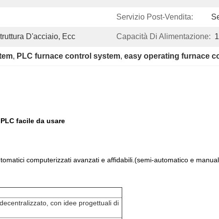
Servizio Post-Vendita:
Se
ruttura D'acciaio, Ecc
Capacità Di Alimentazione:
1
stem
, 
PLC furnace control system
, 
easy operating furnace c
 PLC facile da usare
o automatici computerizzati avanzati e affidabili.(semi-automatico e ma
decentralizzato, con idee progettuali di