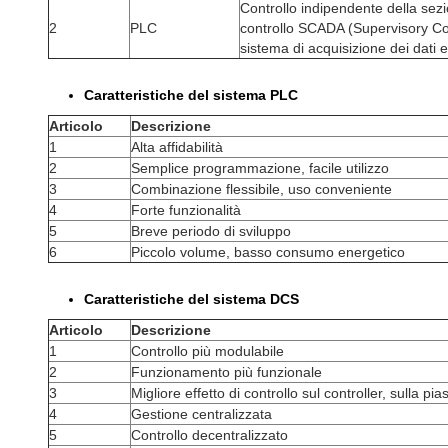
Controllo indipendente della sez
2
PLC
controllo SCADA (Supervisory Con
sistema di acquisizione dei dati e 
Caratteristiche del sistema PLC
Articolo
Descrizione
1
Alta affidabilità
2
Semplice programmazione, facile utilizzo
3
Combinazione flessibile, uso conveniente
4
Forte funzionalità
5
Breve periodo di sviluppo
6
Piccolo volume, basso consumo energetico
Caratteristiche del sistema DCS
Articolo
Descrizione
1
Controllo più modulabile
2
Funzionamento più funzionale
3
Migliore effetto di controllo sul controller, sulla pi
4
Gestione centralizzata
5
Controllo decentralizzato