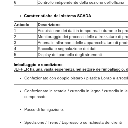
6
Controllo indipendente della sezione dell'officina
Caratteristiche del sistema SCADA
Articolo
Descrizione
1
Acquisizione dei dati in tempo reale durante la p
2
Monitoraggio dei processi delle attrezzature di p
3
Anomalie allarmanti delle apparecchiature di pro
4
Raccolta e segnalazione dei dati
5
Display del pannello degli strumenti
Imballaggio e spedizione
JEFFER ha una vasta esperienza nel settore dell'imballaggio, de
Confezionato con doppio bistero / plastica Lorap e arrotola
Confezionato in scatola / custodia in legno / custodia in leg
compensato.
Pacco di fumigazione.
Spedizione / Treno / Espresso o su richiesta dei clienti