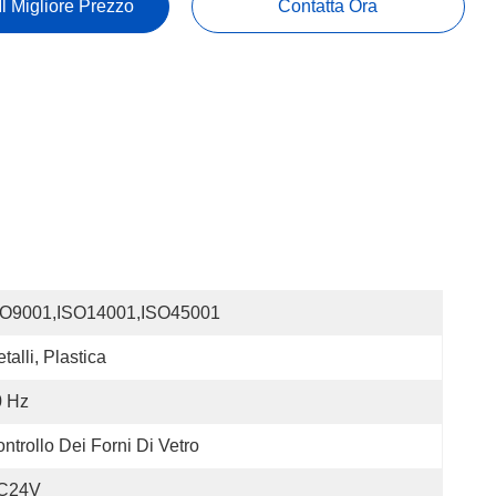
Il Migliore Prezzo
Contatta Ora
SO9001,ISO14001,ISO45001
talli, Plastica
0 Hz
ntrollo Dei Forni Di Vetro
C24V