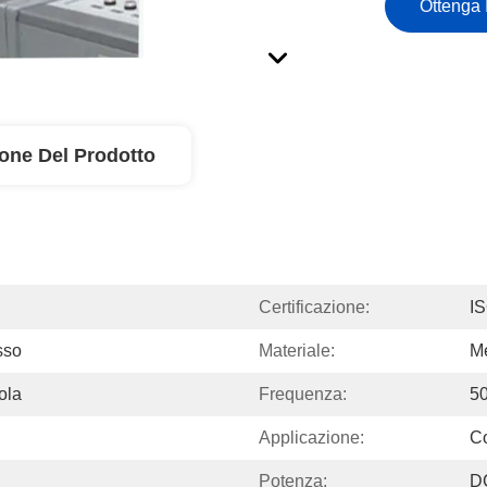
Ottenga 
ione Del Prodotto
Certificazione:
I
sso
Materiale:
Me
ola
Frequenza:
5
Applicazione:
Co
Potenza:
D