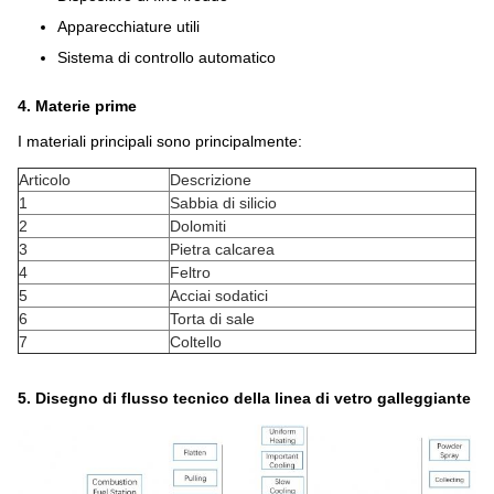
Apparecchiature utili
Sistema di controllo automatico
4. Materie prime
I materiali principali sono principalmente:
Articolo
Descrizione
1
Sabbia di silicio
2
Dolomiti
3
Pietra calcarea
4
Feltro
5
Acciai sodatici
6
Torta di sale
7
Coltello
5. Disegno di flusso tecnico della linea di vetro galleggiante