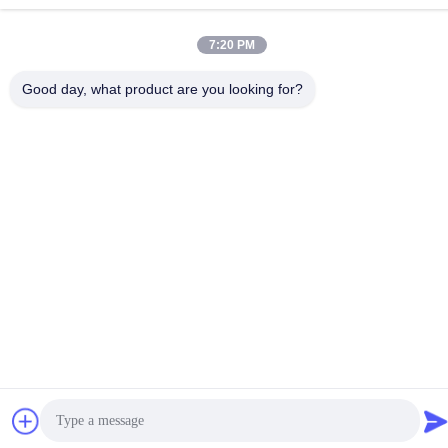
Indirizzo
7:20 PM
4FL, B3 Saturn Builing, strada della stella di no. 98, nuova
zona del nord, Chongqing, Cina
Good day, what product are you looking for?
Politica sulla privacy
|
Mappa del sito
Buona qualità della Cina Fornace di vetro industriale Fornitore. ©
di Copyright 2020-2026 JEFFER Engineering and Technology
Co.,Ltd . Tutti i diritti riservati.