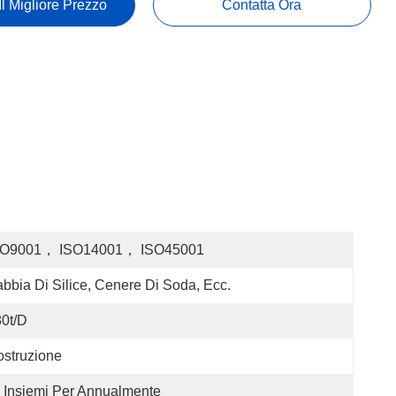
Il Migliore Prezzo
Contatta Ora
SO9001， ISO14001， ISO45001
bbia Di Silice, Cenere Di Soda, Ecc.
0t/d
struzione
 Insiemi Per Annualmente