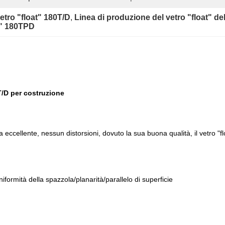
etro "float" 180T/D
, 
Linea di produzione del vetro "float" de
t" 180TPD
0T/D per costruzione
ttica eccellente, nessun distorsioni, dovuto la sua buona qualità, il vetr
iformità della spazzola/planarità/parallelo di superficie