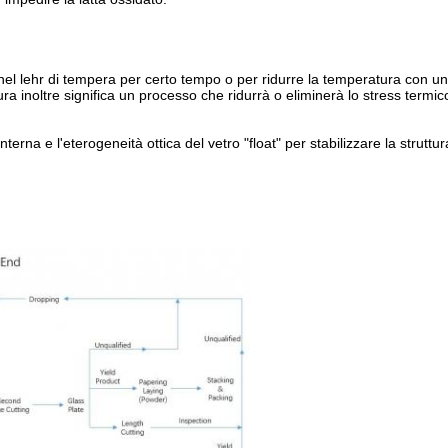
o nel lehr di tempera per certo tempo o per ridurre la temperatura con 
a inoltre significa un processo che ridurrà o eliminerà lo stress termico
terna e l'eterogeneità ottica del vetro "float" per stabilizzare la struttur