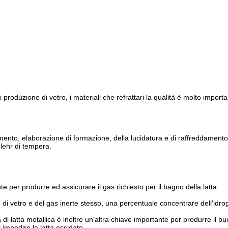
 produzione di vetro, i materiali che refrattari la qualità è molto importa
ungamento, elaborazione di formazione, della lucidatura e di raffreddament
a lehr di tempera.
 per produrre ed assicurare il gas richiesto per il bagno della latta.
o di vetro e del gas inerte stesso, una percentuale concentrare dell'idr
 di latta metallica è inoltre un'altra chiave importante per produrre il bu
impedire la latta ossidato.