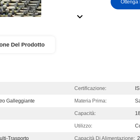
Ottenga 
ione Del Prodotto
Certificazione:
I
tro Galleggiante
Materia Prima:
Sa
Capacità:
18
Utilizzo:
Co
ulti-Trasporto
Capacità Di Alimentazione:
2