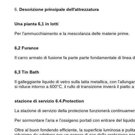
6.
Descrizione principale dell'attrezzatura
Una pianta 6,1 in lotti
Per l'ammucchiamento e la mescolanza delle materie prime.
6,2 Furance
Il carro armato di fusione fa parte parte fondamentale di linea di
6,3 Tin Bath
Il galleggiante liquido di vetro sulla latta metallica, con l'all
si riduce intorno a 600°C, il rullo di transizione invierà il piatto 
stazione di servizio 6.4.Protection
La stazione di servizio della protezione funzionerà continuamente
Per sormontare l'aria e l'ossigeno portati con entrare del liquid
Oltre al buon fondendo efficiente, la superficie luminosa e pulita
riduzione da adottare per un genere di gas della protezione per 