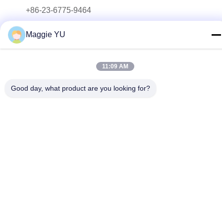
+86-23-6775-9464
E-mail
Maggie YU
linwyu@jeffer.com.cn
Indirizzo
11:09 AM
4FL, B3 Saturn Builing, strada della stella di no. 98, nuova
zona del nord, Chongqing, Cina
Good day, what product are you looking for?
Politica sulla privacy
|
Mappa del sito
Buona qualità della Cina Fornace di vetro industriale Fornitore. ©
di Copyright 2020-2026 JEFFER Engineering and Technology
Co.,Ltd . Tutti i diritti riservati.