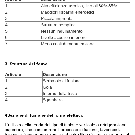
1
Alta efficienza termica, fino all'80%-85%
2
Maggiori risparmi energetici
3
Piccola impronta
4
Struttura semplice
5
Nessun inquinamento
6
Livello acustico inferiore
7
Meno costi di manutenzione
3. Struttura del forno
Articolo
Descrizione
1
Serbatoio di fusione
2
Gola
3
Intorno della testa
4
Sgombero
4Sezione di fusione del forno elettrico
L'utilizzo della teoria del tipo di fusione verticale a refrigerazione
superiore, che concentrerà il processo di fusione, favorisce la
fusione e l'omogeneizzazione del vetro,Non c'è zona di morte nel