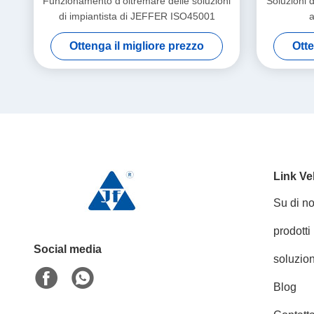
Funzionamento d'oltremare delle soluzioni
Soluzioni d
di impiantista di JEFFER ISO45001
a
Ottenga il migliore prezzo
Otte
Link Ve
Su di no
prodotti
Social media
soluzion
Blog