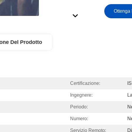
Ottenga 
ione Del Prodotto
Certificazione:
I
Ingegnere:
La
Periodo:
Ne
Numero:
Ne
Servizio Remoto:
Di