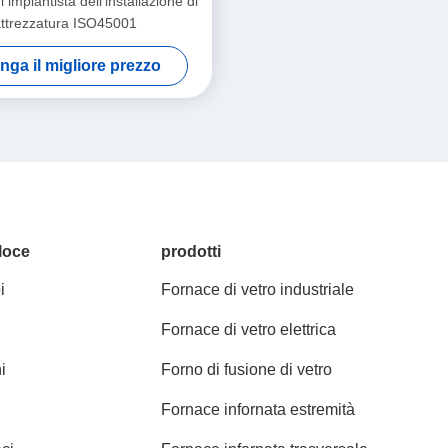
i impiantista dell'installazione di
ttrezzatura ISO45001
nga il migliore prezzo
loce
prodotti
i
Fornace di vetro industriale
Fornace di vetro elettrica
i
Forno di fusione di vetro
Fornace infornata estremità