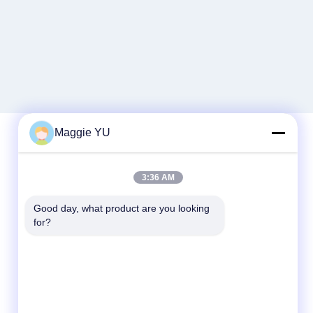
Maggie YU
Contatto rapido
3:36 AM
Telefono
Good day, what product are you looking 
for?
+86-23-6775-9464
E-mail
linwyu@jeffer.com.cn
Indirizzo
4FL, B3 Saturn Builing, strada della stella di