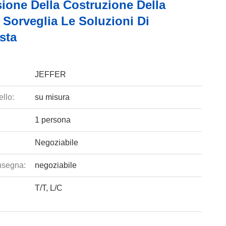
ione Della Costruzione Della
 Sorveglia Le Soluzioni Di
sta
JEFFER
llo:
su misura
1 persona
Negoziabile
nsegna:
negoziabile
T/T, L/C