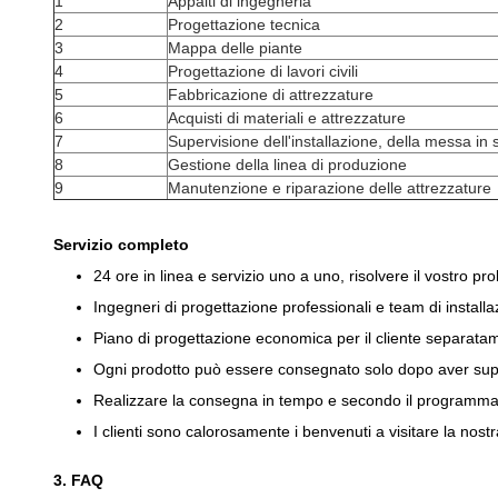
1
Appalti di ingegneria
2
Progettazione tecnica
3
Mappa delle piante
4
Progettazione di lavori civili
5
Fabbricazione di attrezzature
6
Acquisti di materiali e attrezzature
7
Supervisione dell'installazione, della messa in 
8
Gestione della linea di produzione
9
Manutenzione e riparazione delle attrezzature
Servizio completo
24 ore in linea e servizio uno a uno, risolvere il vostro pr
Ingegneri di progettazione professionali e team di installaz
Piano di progettazione economica per il cliente separata
Ogni prodotto può essere consegnato solo dopo aver supe
Realizzare la consegna in tempo e secondo il programma s
I clienti sono calorosamente i benvenuti a visitare la nost
3. FAQ