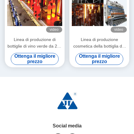
video
video
Linea di produzione di
Linea di produzione
bottiglie di vino verde da 250
cosmetica della bottiglia del
g a 300 ml Macchine per la
vetro da bottiglia di
Ottenga il migliore
Ottenga il migliore
produzione di vino da vetro
stoccaggio chiaro colore
prezzo
prezzo
Social media