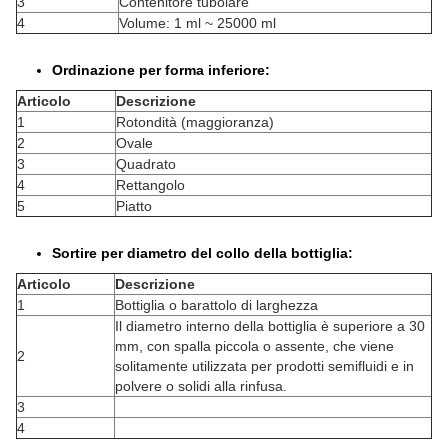
3
Contenitore tubolare
4
Volume: 1 ml ~ 25000 ml
Ordinazione per forma inferiore:
Articolo
Descrizione
1
Rotondità (maggioranza)
2
Ovale
3
Quadrato
4
Rettangolo
5
Piatto
Sortire per diametro del collo della bottiglia:
Articolo
Descrizione
1
Bottiglia o barattolo di larghezza
Il diametro interno della bottiglia è superiore a 30
mm, con spalla piccola o assente, che viene
2
solitamente utilizzata per prodotti semifluidi e in
polvere o solidi alla rinfusa.
3
4