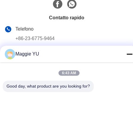
Contatto rapido
Telefono
+86-23-6775-9464
E-mail
Maggie YU
linwyu@jeffer.com.cn
Indirizzo
6:43 AM
4FL, B3 Saturn Builing, strada della stella di no. 98, nuova
zona del nord, Chongqing, Cina
Good day, what product are you looking for?
Politica sulla privacy
|
Mappa del sito
Buona qualità della Cina Fornace di vetro industriale Fornitore. ©
di Copyright 2020-2026 JEFFER Engineering and Technology
Co.,Ltd . Tutti i diritti riservati.