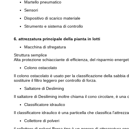
Martello pneumatico
Sensori
Dispositivo di scarico materiale
Strumento e sistema di controllo
6. attrezzatura principale della pianta in lotti
Macchina di sfregatura
Struttura semplice
Alta protezione schiacciante di efficienza, del risparmio energe
Colono ostacolato
Il colono ostacolato è usato per la classificazione della sabbia de
sostituire il filtro leggero per controllo di forza.
Saltatore di Desliming
Il saltatore di Desiliming inoltre chiama il cono circolare, è una
Classificatore idraulico
Il classificatore idraulico è una particella che classifica l'attrez
Collettore di polveri
il collettore di polveri Borsa tipo è un genere di attrezzatura sp