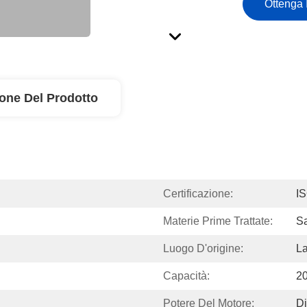
Ottenga 
ione Del Prodotto
Certificazione:
I
Materie Prime Trattate:
Sa
Luogo D'origine:
La
Capacità:
20
Potere Del Motore:
D