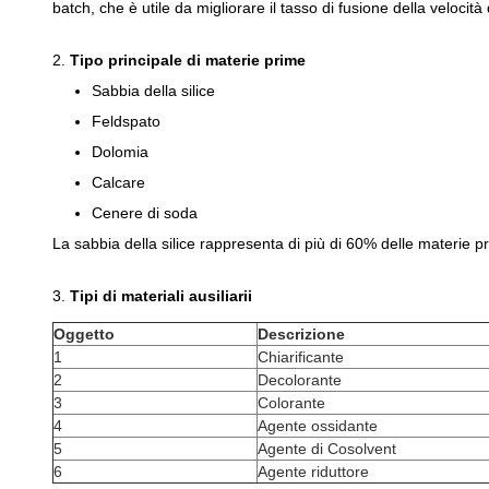
batch, che è utile da migliorare il tasso di fusione della velocità
2.
Tipo principale di materie prime
Sabbia della silice
Feldspato
Dolomia
Calcare
Cenere di soda
La sabbia della silice rappresenta di più di 60% delle materie pr
3.
Tipi di materiali ausiliarii
Oggetto
Descrizione
1
Chiarificante
2
Decolorante
3
Colorante
4
Agente ossidante
5
Agente di Cosolvent
6
Agente riduttore