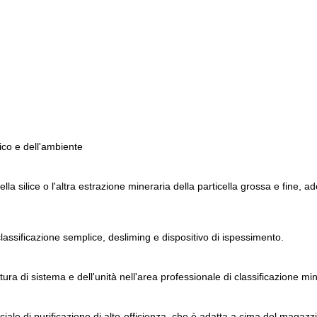
tico e dell'ambiente
lla silice o l'altra estrazione mineraria della particella grossa e fine, ad
 classificazione semplice, desliming e dispositivo di ispessimento.
zatura di sistema e dell'unità nell'area professionale di classificazione mi
eciale di purificazione di alto-efficienza, che è adatta a cima del magazz