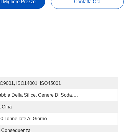
Il Migliore Prezzo
Contatta Ora
SO9001, ISO14001, ISO45001
bbia Della Silice, Cenere Di Soda….
 Cina
0 Tonnellate Al Giorno
i Conseguenza