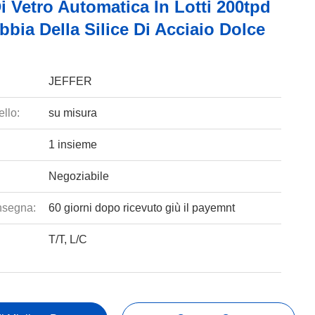
i Vetro Automatica In Lotti 200tpd
bbia Della Silice Di Acciaio Dolce
JEFFER
llo:
su misura
1 insieme
Negoziabile
nsegna:
60 giorni dopo ricevuto giù il payemnt
T/T, L/C