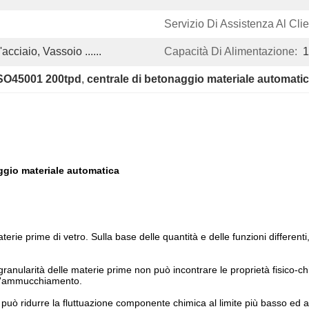
Servizio Di Assistenza Al Clie
cciaio, Vassoio ......
Capacità Di Alimentazione:
1
i ISO45001 200tpd
, 
centrale di betonaggio materiale automati
aggio materiale automatica
terie prime di vetro. Sulla base delle quantità e delle funzioni differenti,
granularità delle materie prime non può incontrare le proprietà fisico-ch
ell'ammucchiamento.
può ridurre la fluttuazione componente chimica al limite più basso ed 