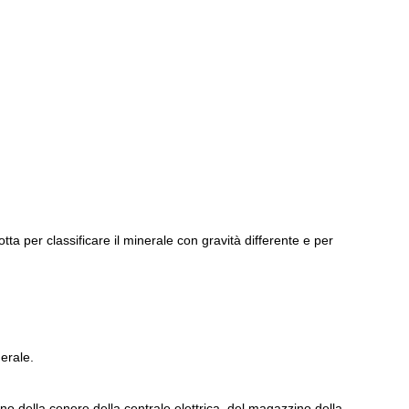
otta per classificare il minerale con gravità differente e per
nerale.
ino della cenere della centrale elettrica, del magazzino della