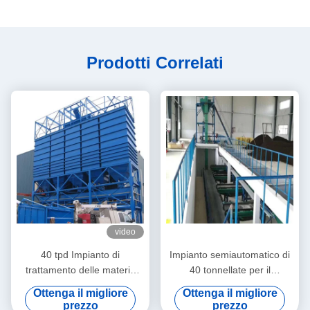
Prodotti Correlati
video
40 tpd Impianto di
Impianto semiautomatico di
trattamento delle materie
40 tonnellate per il
prime di vetro per lotti
trattamento delle materie
Ottenga il migliore
Ottenga il migliore
prime
prezzo
prezzo