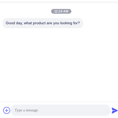
Indirizzo
11:14 AM
4FL, B3 Saturn Builing, strada della stella di no. 98, nuova
zona del nord, Chongqing, Cina
Good day, what product are you looking for?
Politica sulla privacy
|
Mappa del sito
Buona qualità della Cina Fornace di vetro industriale Fornitore. ©
di Copyright 2020-2026 JEFFER Engineering and Technology
Co.,Ltd . Tutti i diritti riservati.