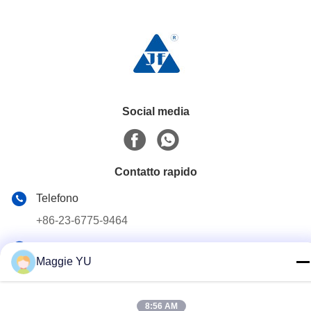
Social media
Contatto rapido
Telefono
+86-23-6775-9464
E-mail
Maggie YU
linwyu@jeffer.com.cn
Indirizzo
8:56 AM