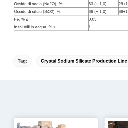
Ossido di sodio (Na2O), %:
33 (+-1,0)
29+1
Ossido di silicio (SiO2), %:
66 (+-1,0)
69+1
Fe, % ≤
0.05
Insolubili in acqua, % ≤
1
Tag:
Crystal Sodium Silicate Production Line