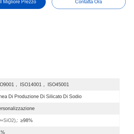
Il Migliore Prezzo
Contatta Ora
SO9001， ISO14001， ISO45001
nea Di Produzione Di Silicato Di Sodio
rsonalizzazione
O+SiO2),:
≥98%
1%