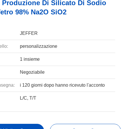
 Produzione Di Silicato Di Sodio
etro 98% Na2O SiO2
JEFFER
llo:
personalizzazione
1 insieme
Negoziabile
nsegna:
i 120 giorni dopo hanno ricevuto l'acconto
L/C, T/T