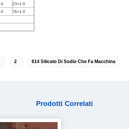
.0
23+1.0
.0
76+1.0
2
614 Silicato Di Sodio Che Fa Macchina
Prodotti Correlati