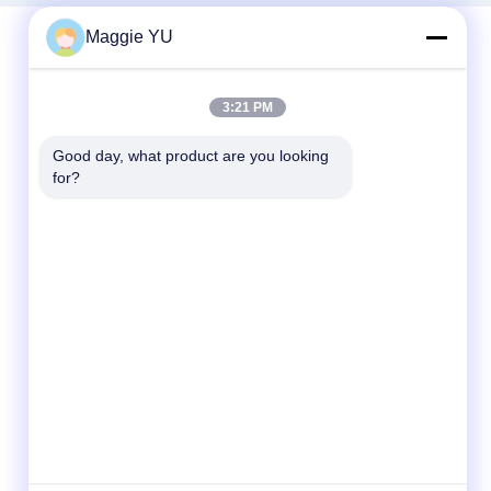
Maggie YU
Contatto rapido
3:21 PM
Telefono
Good day, what product are you looking 
for?
+86-23-6775-9464
E-mail
linwyu@jeffer.com.cn
Indirizzo
4FL, B3 Saturn Builing, strada della stella di
no. 98, nuova zona del nord, Chongqing,
Cina