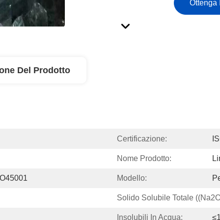
Ottenga 
ione Del Prodotto
Certificazione:
I
Nome Prodotto:
Li
SO45001
Modello:
Pe
Solido Solubile Totale ((Na2
Insolubili In Acqua:
≤