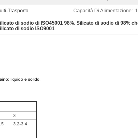
ulti-Trasporto
Capacità Di Alimentazione:
1
ilicato di sodio di ISO45001 98%
, 
Silicato di sodio di 98% ch
ilicato di sodio ISO9001
aino: liquido e solido.
3
.5
3.2-3.4