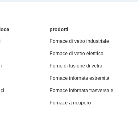
loce
prodotti
i
Fornace di vetro industriale
Fornace di vetro elettrica
i
Forno di fusione di vetro
Fornace infornata estremità
ci
Fornace infornata trasversale
Fornace a ricupero