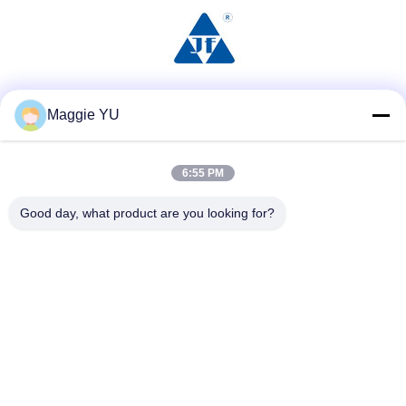
Social media
Maggie YU
6:55 PM
Contatto rapido
Good day, what product are you looking for?
Telefono
+86-23-6775-9464
E-mail
linwyu@jeffer.com.cn
Indirizzo
4FL, B3 Saturn Builing, strada della stella di no. 98, nuova
zona del nord, Chongqing, Cina